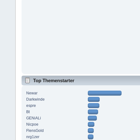
Top Themenstarter
Newar
Darkwinde
espre
Bt
GENiALi
Nicpoe
FlensGold
nrg1zer