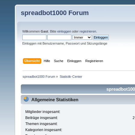
spreadbot1000 Forum
Willkommen
Gast
. Bitte
einloggen
oder
registrieren
.
Einloggen mit Benutzername, Passwort und Sitzungslänge
Übersicht
Hilfe
Suche
Einloggen
Registrieren
spreadbot1000 Forum
»
Statistik-Center
spreadbot1000
Allgemeine Statistiken
Mitglieder insgesamt:
Beiträge insgesamt:
2
Themen insgesamt:
Kategorien insgesamt: