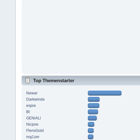
Top Themenstarter
Newar
Darkwinde
espre
Bt
GENiALi
Nicpoe
FlensGold
nrg1zer