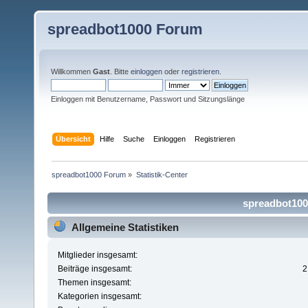
spreadbot1000 Forum
Willkommen
Gast
. Bitte
einloggen
oder
registrieren
.
Einloggen mit Benutzername, Passwort und Sitzungslänge
Übersicht
Hilfe
Suche
Einloggen
Registrieren
spreadbot1000 Forum
»
Statistik-Center
spreadbot1000
Allgemeine Statistiken
Mitglieder insgesamt:
Beiträge insgesamt:
2
Themen insgesamt:
Kategorien insgesamt: