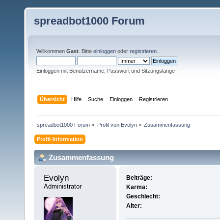
spreadbot1000 Forum
Willkommen
Gast
. Bitte
einloggen
oder
registrieren
.
Einloggen mit Benutzername, Passwort und Sitzungslänge
Übersicht
Hilfe
Suche
Einloggen
Registrieren
spreadbot1000 Forum
»
Profil von Evolyn
»
Zusammenfassung
Profil-Information
Zusammenfassung
Evolyn 
Beiträge:
Administrator
Karma:
Geschlecht:
Alter: