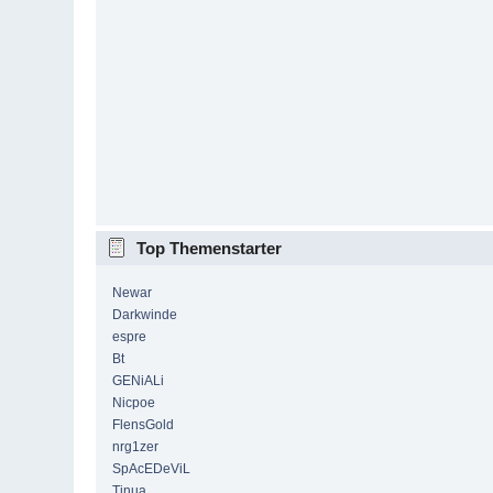
Top Themenstarter
Newar
Darkwinde
espre
Bt
GENiALi
Nicpoe
FlensGold
nrg1zer
SpAcEDeViL
Tinua