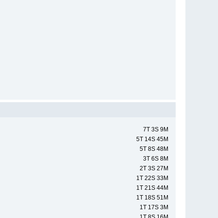
7T 3S 9M
5T 14S 45M
5T 8S 48M
3T 6S 8M
2T 3S 27M
1T 22S 33M
1T 21S 44M
1T 18S 51M
1T 17S 3M
1T 8S 16M