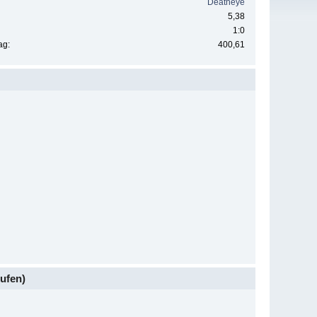
Deatheye
5,38
1:0
ag:
400,61
ufen)