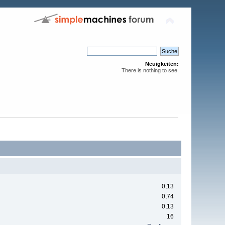
Neuigkeiten:
There is nothing to see.
0,13
0,74
0,13
16