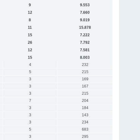
9
9.553
12
7.660
8
9.019
11
15.878
15
7.222
26
7.792
12
7.581
15
8.003
4
232
5
215
3
169
3
167
3
215
7
204
3
184
3
143
3
234
5
683
3
295