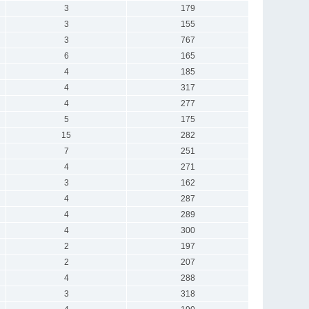
3
179
3
155
3
767
6
165
4
185
4
317
4
277
5
175
15
282
7
251
4
271
3
162
4
287
4
289
4
300
2
197
2
207
4
288
3
318