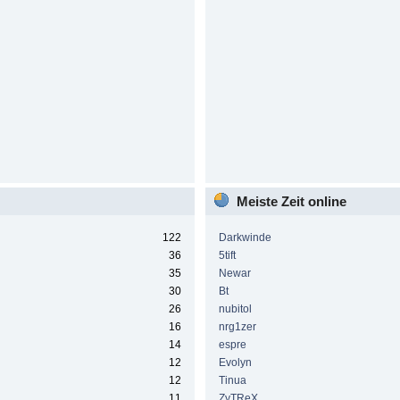
Meiste Zeit online
122
Darkwinde
36
5tift
35
Newar
30
Bt
26
nubitol
16
nrg1zer
14
espre
12
Evolyn
12
Tinua
11
ZyTReX