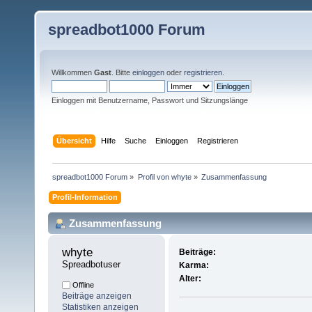
spreadbot1000 Forum
Willkommen
Gast
. Bitte
einloggen
oder
registrieren
.
Einloggen mit Benutzername, Passwort und Sitzungslänge
Übersicht
Hilfe
Suche
Einloggen
Registrieren
spreadbot1000 Forum
»
Profil von whyte
»
Zusammenfassung
Profil-Information
Zusammenfassung
whyte 
Beiträge:
Spreadbotuser
Karma:
Alter:
Offline
Beiträge anzeigen
Statistiken anzeigen