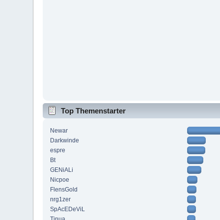
Top Themenstarter
Newar
Darkwinde
espre
Bt
GENiALi
Nicpoe
FlensGold
nrg1zer
SpAcEDeViL
Tinua