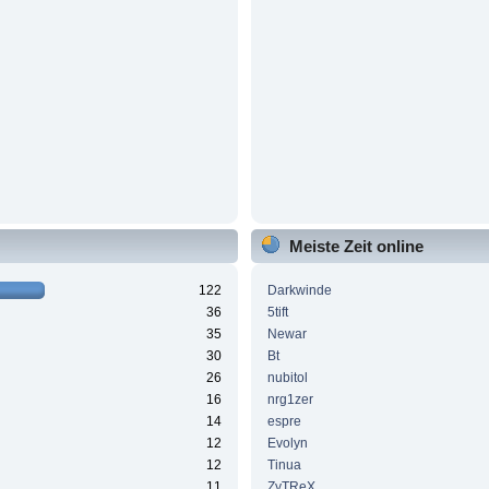
Meiste Zeit online
122
Darkwinde
36
5tift
35
Newar
30
Bt
26
nubitol
16
nrg1zer
14
espre
12
Evolyn
12
Tinua
11
ZyTReX