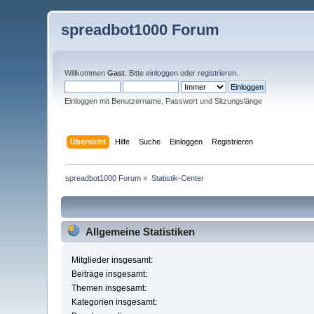
spreadbot1000 Forum
Willkommen
Gast
. Bitte
einloggen
oder
registrieren
.
Einloggen mit Benutzername, Passwort und Sitzungslänge
Übersicht
Hilfe
Suche
Einloggen
Registrieren
spreadbot1000 Forum
»
Statistik-Center
Allgemeine Statistiken
Mitglieder insgesamt:
Beiträge insgesamt:
Themen insgesamt:
Kategorien insgesamt: