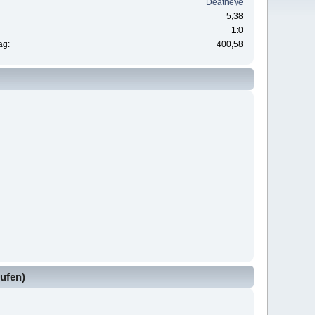
Deatheye
5,38
1:0
ag:
400,58
ufen)