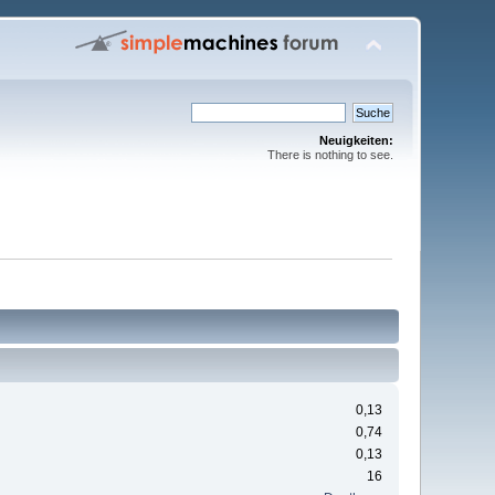
Neuigkeiten:
There is nothing to see.
0,13
0,74
0,13
16