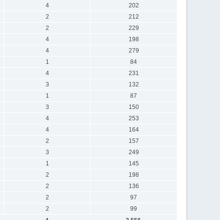
4
202
2
212
2
229
4
198
4
279
1
84
4
231
3
132
1
87
3
150
4
253
4
164
2
157
3
249
1
145
2
198
2
136
2
97
2
99