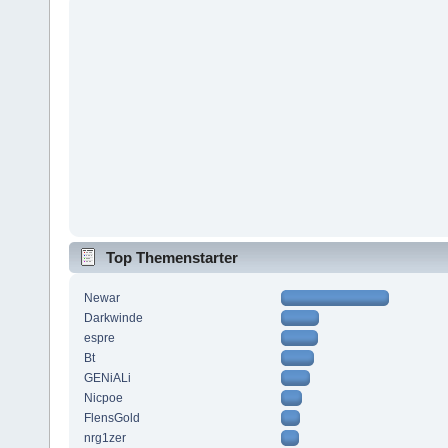
Top Themenstarter
Newar
Darkwinde
espre
Bt
GENiALi
Nicpoe
FlensGold
nrg1zer