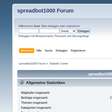
spreadbot1000 Forum
Willkommen
Gast
. Bitte
einloggen
oder
registrieren
.
Einloggen mit Benutzername, Passwort und Sitzungslänge
Übersicht
Hilfe
Suche
Einloggen
Registrieren
spreadbot1000 Forum
»
Statistik-Center
spreadbot1000
Allgemeine Statistiken
Mitglieder insgesamt:
Beiträge insgesamt:
2
Themen insgesamt:
Kategorien insgesamt: