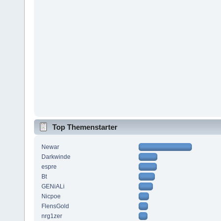
Top Themenstarter
Newar
Darkwinde
espre
Bt
GENiALi
Nicpoe
FlensGold
nrg1zer