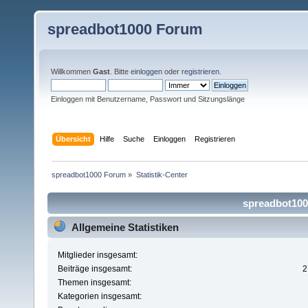
spreadbot1000 Forum
Willkommen
Gast
. Bitte
einloggen
oder
registrieren
.
Einloggen mit Benutzername, Passwort und Sitzungslänge
Übersicht
Hilfe
Suche
Einloggen
Registrieren
spreadbot1000 Forum
»
Statistik-Center
spreadbot1000
Allgemeine Statistiken
Mitglieder insgesamt:
Beiträge insgesamt:
2
Themen insgesamt:
Kategorien insgesamt: