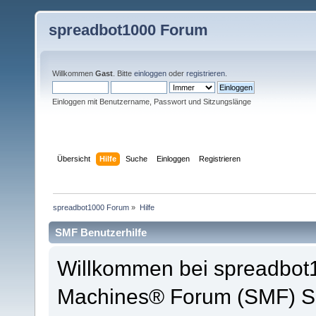
spreadbot1000 Forum
Willkommen
Gast
. Bitte
einloggen
oder
registrieren
.
Einloggen mit Benutzername, Passwort und Sitzungslänge
Übersicht
Hilfe
Suche
Einloggen
Registrieren
spreadbot1000 Forum
»
Hilfe
SMF Benutzerhilfe
Willkommen bei spreadbot
Machines® Forum (SMF) So