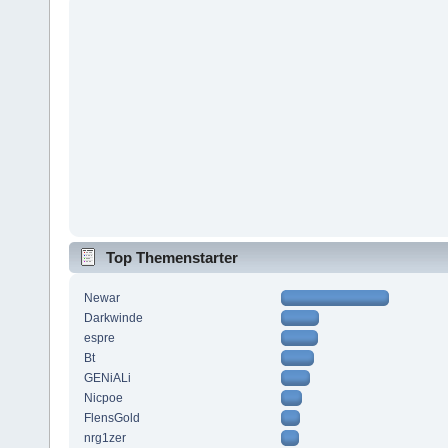
Top Themenstarter
Newar
Darkwinde
espre
Bt
GENiALi
Nicpoe
FlensGold
nrg1zer