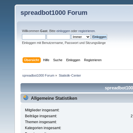
spreadbot1000 Forum
Willkommen
Gast
. Bitte
einloggen
oder
registrieren
.
Einloggen mit Benutzername, Passwort und Sitzungslänge
Übersicht
Hilfe
Suche
Einloggen
Registrieren
spreadbot1000 Forum
»
Statistik-Center
spreadbot1000
Allgemeine Statistiken
Mitglieder insgesamt:
Beiträge insgesamt:
2
Themen insgesamt:
Kategorien insgesamt: