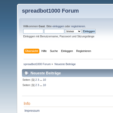
spreadbot1000 Forum
Willkommen
Gast
. Bitte
einloggen
oder
registrieren
.
Einloggen mit Benutzername, Passwort und Sitzungslänge
Übersicht
Hilfe
Suche
Einloggen
Registrieren
spreadbot1000 Forum
»
Neueste Beiträge
Neueste Beiträge
Seiten: [
1
]
2
3
...
10
Seiten: [
1
]
2
3
...
10
Info
Impressum