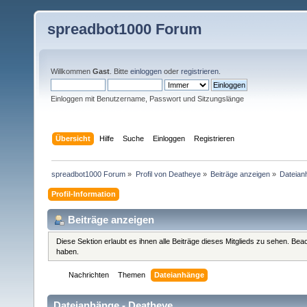
spreadbot1000 Forum
Willkommen
Gast
. Bitte
einloggen
oder
registrieren
.
Einloggen mit Benutzername, Passwort und Sitzungslänge
Übersicht
Hilfe
Suche
Einloggen
Registrieren
spreadbot1000 Forum
»
Profil von Deatheye
»
Beiträge anzeigen
»
Dateian
Profil-Information
Beiträge anzeigen
Diese Sektion erlaubt es ihnen alle Beiträge dieses Mitglieds zu sehen. Be
haben.
Nachrichten
Themen
Dateianhänge
Dateianhänge - Deatheye