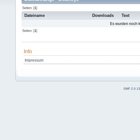
Seiten: [
1
]
Dateiname
Downloads
Text
Es wurden noch ke
Seiten: [
1
]
Info
Impressum
SMF 2.0.1