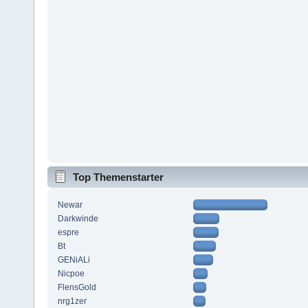
Top Themenstarter
Newar
Darkwinde
espre
Bt
GENiALi
Nicpoe
FlensGold
nrg1zer