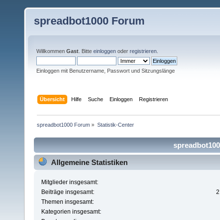
spreadbot1000 Forum
Willkommen
Gast
. Bitte
einloggen
oder
registrieren
.
Einloggen mit Benutzername, Passwort und Sitzungslänge
Übersicht
Hilfe
Suche
Einloggen
Registrieren
spreadbot1000 Forum
»
Statistik-Center
spreadbot1000
Allgemeine Statistiken
Mitglieder insgesamt:
Beiträge insgesamt:
2
Themen insgesamt:
Kategorien insgesamt: