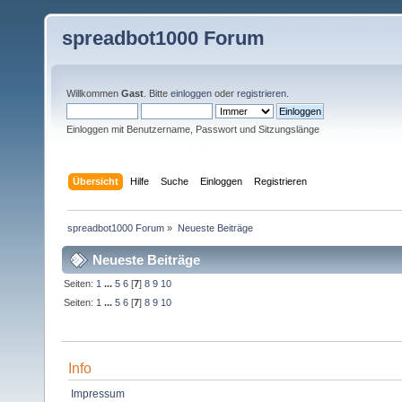
spreadbot1000 Forum
Willkommen
Gast
. Bitte
einloggen
oder
registrieren
.
Einloggen mit Benutzername, Passwort und Sitzungslänge
Übersicht
Hilfe
Suche
Einloggen
Registrieren
spreadbot1000 Forum
»
Neueste Beiträge
Neueste Beiträge
Seiten:
1
...
5
6
[
7
]
8
9
10
Seiten:
1
...
5
6
[
7
]
8
9
10
Info
Impressum