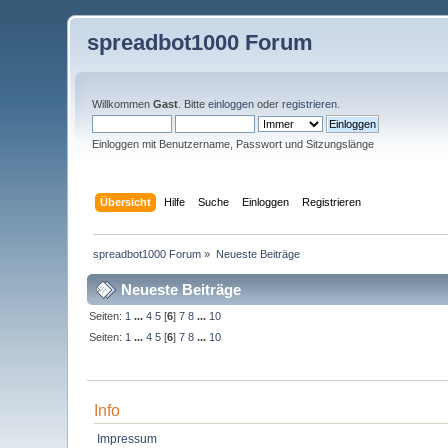
spreadbot1000 Forum
Willkommen
Gast
. Bitte
einloggen
oder
registrieren
.
Einloggen mit Benutzername, Passwort und Sitzungslänge
Übersicht
Hilfe
Suche
Einloggen
Registrieren
spreadbot1000 Forum
»
Neueste Beiträge
Neueste Beiträge
Seiten:
1
...
4
5
[
6
]
7
8
...
10
Seiten:
1
...
4
5
[
6
]
7
8
...
10
Info
Impressum