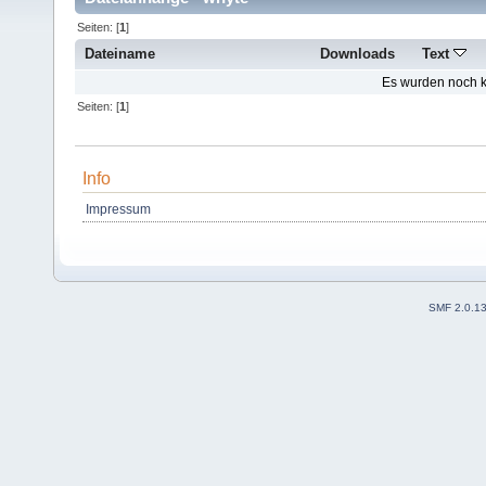
Seiten: [
1
]
Dateiname
Downloads
Text
Es wurden noch ke
Seiten: [
1
]
Info
Impressum
SMF 2.0.1