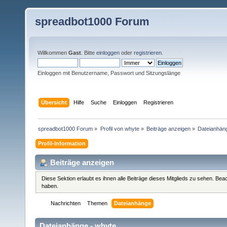
spreadbot1000 Forum
Willkommen
Gast
. Bitte
einloggen
oder
registrieren
.
Einloggen mit Benutzername, Passwort und Sitzungslänge
Übersicht
Hilfe
Suche
Einloggen
Registrieren
spreadbot1000 Forum
»
Profil von whyte
»
Beiträge anzeigen
»
Dateianhän
Profil-Information
Beiträge anzeigen
Diese Sektion erlaubt es ihnen alle Beiträge dieses Mitglieds zu sehen. Be
haben.
Nachrichten
Themen
Dateianhänge
Dateianhänge - whyte