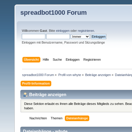
spreadbot1000 Forum
Willkommen
Gast
. Bitte
einloggen
oder
registrieren
.
Einloggen mit Benutzername, Passwort und Sitzungslänge
Übersicht
Hilfe
Suche
Einloggen
Registrieren
spreadbot1000 Forum
»
Profil von whyte
»
Beiträge anzeigen
»
Dateianhän
Profil-Information
Beiträge anzeigen
Diese Sektion erlaubt es ihnen alle Beiträge dieses Mitglieds zu sehen. Be
haben.
Nachrichten
Themen
Dateianhänge
Dateianhänge - whyte