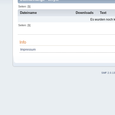
Seiten: [
1
]
Dateiname
Downloads
Text
Es wurden noch ke
Seiten: [
1
]
Info
Impressum
SMF 2.0.1