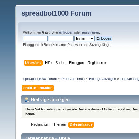
spreadbot1000 Forum
Willkommen
Gast
. Bitte
einloggen
oder
registrieren
.
Einloggen mit Benutzername, Passwort und Sitzungslänge
Übersicht
Hilfe
Suche
Einloggen
Registrieren
spreadbot1000 Forum
»
Profil von Tinua
»
Beiträge anzeigen
»
Dateianhän
Profil-Information
Beiträge anzeigen
Diese Sektion erlaubt es ihnen alle Beiträge dieses Mitglieds zu sehen. Be
haben.
Nachrichten
Themen
Dateianhänge
Dateianhänge - Tinua