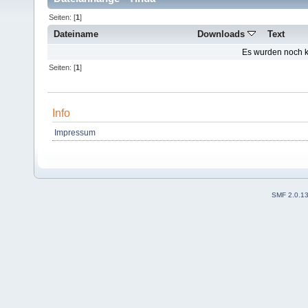
Seiten: [
1
]
Dateiname
Downloads
Text
Es wurden noch ke
Seiten: [
1
]
Info
Impressum
SMF 2.0.1