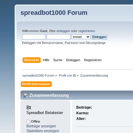
spreadbot1000 Forum
Willkommen
Gast
. Bitte
einloggen
oder
registrieren
.
Einloggen mit Benutzername, Passwort und Sitzungslänge
Übersicht
Hilfe
Suche
Einloggen
Registrieren
spreadbot1000 Forum
»
Profil von Bt
»
Zusammenfassung
Profil-Information
Zusammenfassung
Bt 
Beiträge:
Spreadbot Betatester
Karma:
Alter:
Offline
Beiträge anzeigen
Statistiken anzeigen