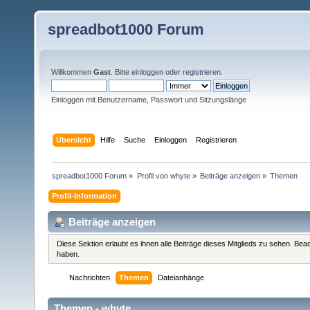
spreadbot1000 Forum
Willkommen
Gast
. Bitte
einloggen
oder
registrieren
.
Einloggen mit Benutzername, Passwort und Sitzungslänge
Übersicht
Hilfe
Suche
Einloggen
Registrieren
spreadbot1000 Forum
»
Profil von whyte
»
Beiträge anzeigen
»
Themen
Profil-Information
Beiträge anzeigen
Diese Sektion erlaubt es ihnen alle Beiträge dieses Mitglieds zu sehen. Be
haben.
Nachrichten
Themen
Dateianhänge
Themen - whyte