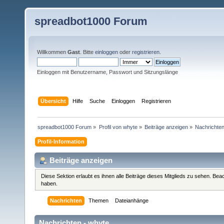
spreadbot1000 Forum
Willkommen
Gast
. Bitte
einloggen
oder
registrieren
.
Einloggen mit Benutzername, Passwort und Sitzungslänge
Übersicht
Hilfe
Suche
Einloggen
Registrieren
spreadbot1000 Forum
»
Profil von whyte
»
Beiträge anzeigen
»
Nachrichte
Profil-Information
Beiträge anzeigen
Diese Sektion erlaubt es ihnen alle Beiträge dieses Mitglieds zu sehen. Be
haben.
Nachrichten
Themen
Dateianhänge
Nachrichten - whyte