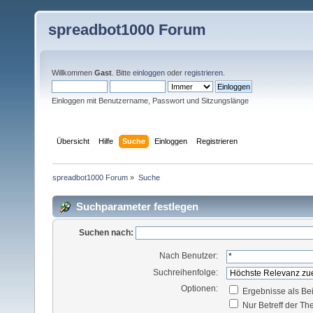
spreadbot1000 Forum
Willkommen
Gast
. Bitte
einloggen
oder
registrieren
.
Einloggen mit Benutzername, Passwort und Sitzungslänge
Übersicht
Hilfe
Suche
Einloggen
Registrieren
spreadbot1000 Forum
»
Suche
Suchparameter festlegen
Suchen nach:
Nach Benutzer:
Suchreihenfolge:
Optionen:
Ergebnisse als Be
Nur Betreff der T