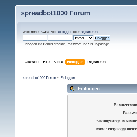
spreadbot1000 Forum
Willkommen
Gast
. Bitte
einloggen
oder
registrieren
.
Einloggen mit Benutzername, Passwort und Sitzungslänge
Übersicht
Hilfe
Suche
Einloggen
Registrieren
spreadbot1000 Forum
»
Einloggen
Einloggen
Benutzernam
Passwor
Sitzungslänge in Minut
Immer eingeloggt bleib