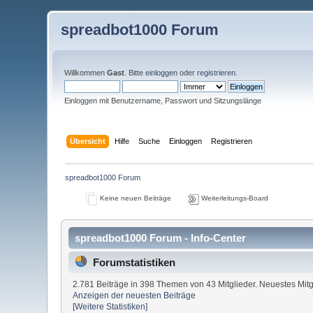
spreadbot1000 Forum
Willkommen
Gast
. Bitte
einloggen
oder
registrieren
.
Einloggen mit Benutzername, Passwort und Sitzungslänge
Übersicht
Hilfe
Suche
Einloggen
Registrieren
spreadbot1000 Forum
Keine neuen Beiträge
Weiterleitungs-Board
spreadbot1000 Forum - Info-Center
Forumstatistiken
2.781 Beiträge in 398 Themen von 43 Mitglieder. Neuestes Mitg
Anzeigen der neuesten Beiträge
[Weitere Statistiken]